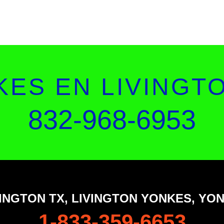
ES EN LIVINGT
832-968-6953
INGTON TX, LIVINGTON YONKES, YO
1-833-359-6653