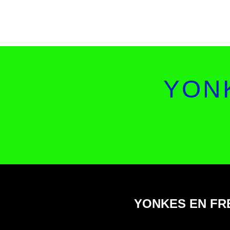
YON
YONKES EN FR