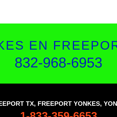
KES EN FREEPOR
832-968-6953
EEPORT TX, FREEPORT YONKES, YO
1-833-359-6653