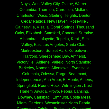
Nuys, West Valley City, Olathe, Warren,
Columbia, Thornton, Carrollton, Midland,
Charleston, Waco, Sterling Heights, Denton,
Cedar Rapids, New Haven, Roseville ,
Gainesville, Visalia, Coral Springs, Thousand
Oaks, Elizabeth, Stamford, Concord, Surprise,
Alhambra, Lafayette, Topeka, Kent , Simi
Valley, East Los Angeles, Santa Clara,
Murfreesboro, Sunset Park, Koreatown,
Hartford, Sheepshead Bay, Amherst,
Victorville , Abilene, Vallejo, North Stamford,
Berkeley, Norman, Allentown , Evansville,
Columbia, Odessa, Fargo, Beaumont,
Independence , Ann Arbor, El Monte, Athens,
Springfield, Round Rock, Wilmington , East
Harlem, Arvada, Provo, Peoria, Lansing,
Downey, Carlsbad , Elmhurst, Costa Mesa,
Miami Gardens, Westminster, North Peoria ,
Clearwater, Fairfield, Bushwick, Gravesend,