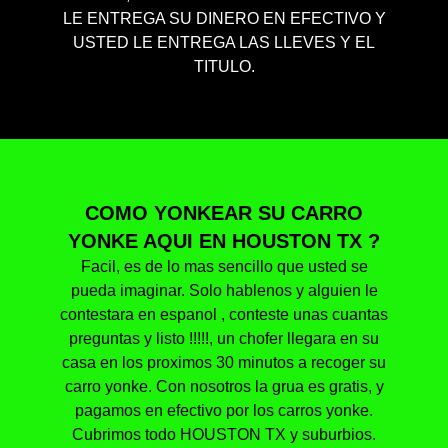
LE ENTREGA SU DINERO EN EFECTIVO Y
USTED LE ENTREGA LAS LLEVES Y EL
TITULO.
COMO YONKEAR SU CARRO
YONKE AQUI EN HOUSTON TX ?
Facil, es de lo mas sencillo que usted se
pueda imaginar. Solo hablenos y alguien le
contestara en espanol , conteste unas cuantas
preguntas y listo !!!!!, un chofer llegara en su
casa en los proximos 30 minutos a recoger su
carro yonke. Con nosotros la grua es gratis, y
pagamos en efectivo por los carros yonke.
Cubrimos todo HOUSTON TX y suburbios.