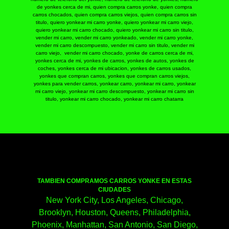
de yonkes cerca de mi, quien compra carros yonke, quien compra
carros chocados, quien compra carros viejos, quien compra carros sin
titulo, quiero yonkear mi carro yonke, quiero yonkear mi carro viejo,
quiero yonkear mi carro chocado, quiero yonkear mi carro sin titulo,
vender mi carro, vender mi carro yonkeado, vender mi carro yonke,
vender mi carro descompuesto, vender mi carro sin titulo, vender mi
carro viejo, ​ vender mi carro chocado, yonke de carros cerca de mi,
yonkes cerca de mi, yonkes de carros, yonkes de autos, yonkes de
coches, yonkes cerca de mi ubicacion, yonkes de carros usados,
yonkes que compran carros, yonkes que compran carros viejos,
yonkes para vender carros, yonkear carro, yonkear mi carro, yonkear
mi carro viejo, yonkear mi carro descompuesto, yonkear mi carro sin
titulo, yonkear mi carro chocado, yonkear mi carro chatarra
TAMBIEN COMPRAMOS CARROS YONKE EN ESTAS
CIUDADES
New York City, Los Angeles, Chicago,
Brooklyn, Houston, Queens, Philadelphia,
Phoenix, Manhattan, San Antonio, San Diego,