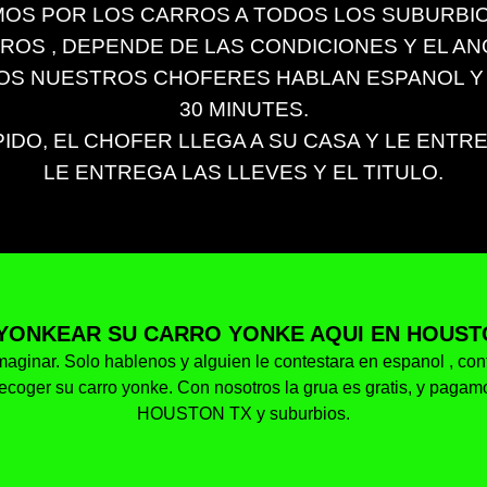
OS POR LOS CARROS A TODOS LOS SUBURBIOS
S , DEPENDE DE LAS CONDICIONES Y EL ANO D
DOS NUESTROS CHOFERES HABLAN ESPANOL Y
30 MINUTES.
IDO, EL CHOFER LLEGA A SU CASA Y LE ENTR
LE ENTREGA LAS LLEVES Y EL TITULO.
YONKEAR SU CARRO YONKE AQUI EN HOUSTO
aginar. Solo hablenos y alguien le contestara en espanol , conte
ecoger su carro yonke. Con nosotros la grua es gratis, y pagam
HOUSTON TX y suburbios.