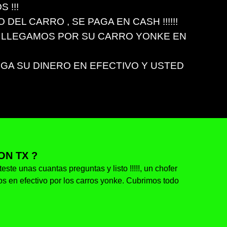
 !!!
EL CARRO , SE PAGA EN CASH !!!!!!
 LLEGAMOS POR SU CARRO YONKE EN
EGA SU DINERO EN EFECTIVO Y USTED
N TX ?
ste unas cuantas preguntas y listo !!!!!, un chofer
os en efectivo por los carros yonke. Cubrimos todo