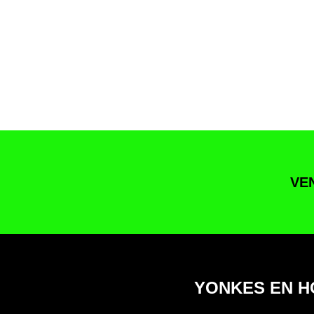
VE
YONKES EN H