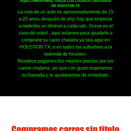
AQUI COMPRAMOS TODOS LOS CARROS CHATARRA
DE HOUSTON TX
La vida de un auto es aproximadamente de 15
a 20 anos, despues de ahy, hay que empezar
a meterles un dineral a cada rato. Si ese es el
caso de usted , aqui estamos para ayudarle a
comprarle su carro chatarra ya sea aqui en
HOUSTON TX, o en todos los suburbios a la
redonda de houston.
Nosotros pagamos los mejores precios por los
carros chatarra, asi que con gusto esperamos
su llamada y le ayudaremos de inmediato.