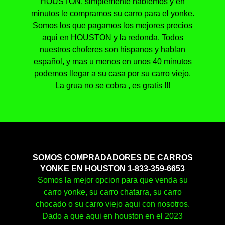
HOUSTON, simplemente hablemos y en
minutos le compramos su carro para el yonke.
Somos los que pagamos los mejores precios
aqui en HOUSTON y la redonda. Todos
nuestros choferes son hispanos y hablan
español, y mas u menos en unos 40 minutos
podemos llegar a su casa por su carro viejo.
La grua no se cobra , es gratis !!!
SOMOS COMPRADADORES DE CARROS
YONKE EN HOUSTON 1-833-359-6653
Somos la mejor opcion para que venda su
carro yonke, su carro chatarra, su carro
chocado o su carro viejo aqui con nosotros.
Dado a que aqui en houston en el 2023