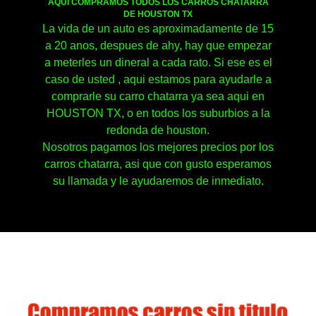
AQUI COMPRAMOS TODOS LOS CARROS CHATARRA
DE HOUSTON TX
La vida de un auto es aproximadamente de 15
a 20 anos, despues de ahy, hay que empezar
a meterles un dineral a cada rato. Si ese es el
caso de usted , aqui estamos para ayudarle a
comprarle su carro chatarra ya sea aqui en
HOUSTON TX, o en todos los suburbios a la
redonda de houston.
Nosotros pagamos los mejores precios por los
carros chatarra, asi que con gusto esperamos
su llamada y le ayudaremos de inmediato.