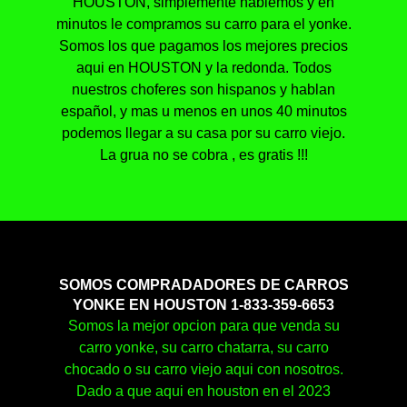
HOUSTON, simplemente hablemos y en
minutos le compramos su carro para el yonke.
Somos los que pagamos los mejores precios
aqui en HOUSTON y la redonda. Todos
nuestros choferes son hispanos y hablan
español, y mas u menos en unos 40 minutos
podemos llegar a su casa por su carro viejo.
La grua no se cobra , es gratis !!!
SOMOS COMPRADADORES DE CARROS
YONKE EN HOUSTON 1-833-359-6653
Somos la mejor opcion para que venda su
carro yonke, su carro chatarra, su carro
chocado o su carro viejo aqui con nosotros.
Dado a que aqui en houston en el 2023