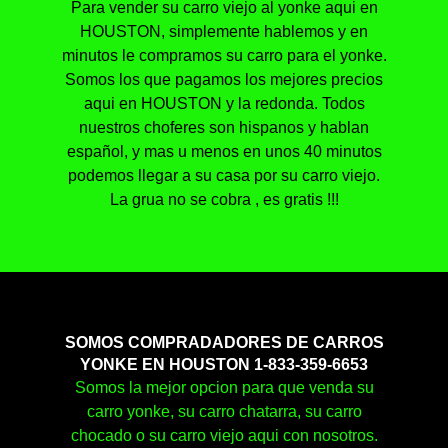
Para vender su carro viejo al yonke aqui en
HOUSTON, simplemente hablemos y en
minutos le compramos su carro para el yonke.
Somos los que pagamos los mejores precios
aqui en HOUSTON y la redonda. Todos
nuestros choferes son hispanos y hablan
español, y mas u menos en unos 40 minutos
podemos llegar a su casa por su carro viejo.
La grua no se cobra , es gratis !!!
SOMOS COMPRADADORES DE CARROS
YONKE EN HOUSTON 1-833-359-6653
Somos la mejor opcion para que venda su
carro yonke, su carro chatarra, su carro
chocado o su carro viejo aqui con nosotros.