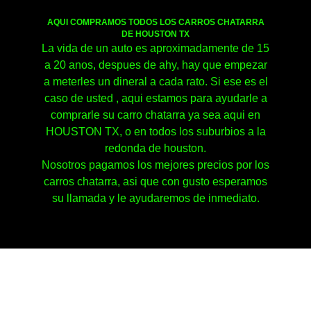
AQUI COMPRAMOS TODOS LOS CARROS CHATARRA
DE HOUSTON TX
La vida de un auto es aproximadamente de 15
a 20 anos, despues de ahy, hay que empezar
a meterles un dineral a cada rato. Si ese es el
caso de usted , aqui estamos para ayudarle a
comprarle su carro chatarra ya sea aqui en
HOUSTON TX, o en todos los suburbios a la
redonda de houston.
Nosotros pagamos los mejores precios por los
carros chatarra, asi que con gusto esperamos
su llamada y le ayudaremos de inmediato.