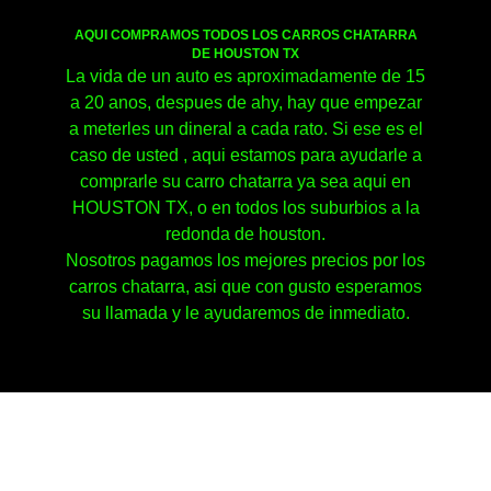
AQUI COMPRAMOS TODOS LOS CARROS CHATARRA
DE HOUSTON TX
La vida de un auto es aproximadamente de 15
a 20 anos, despues de ahy, hay que empezar
a meterles un dineral a cada rato. Si ese es el
caso de usted , aqui estamos para ayudarle a
comprarle su carro chatarra ya sea aqui en
HOUSTON TX, o en todos los suburbios a la
redonda de houston.
Nosotros pagamos los mejores precios por los
carros chatarra, asi que con gusto esperamos
su llamada y le ayudaremos de inmediato.