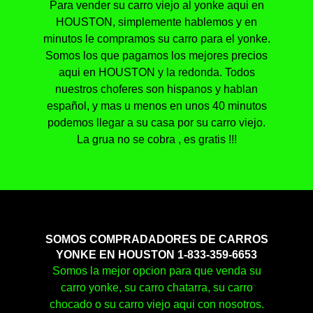
Para vender su carro viejo al yonke aqui en
HOUSTON, simplemente hablemos y en
minutos le compramos su carro para el yonke.
Somos los que pagamos los mejores precios
aqui en HOUSTON y la redonda. Todos
nuestros choferes son hispanos y hablan
español, y mas u menos en unos 40 minutos
podemos llegar a su casa por su carro viejo.
La grua no se cobra , es gratis !!!
SOMOS COMPRADADORES DE CARROS
YONKE EN HOUSTON 1-833-359-6653
Somos la mejor opcion para que venda su
carro yonke, su carro chatarra, su carro
chocado o su carro viejo aqui con nosotros.