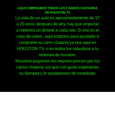
AQUI COMPRAMOS TODOS LOS CARROS CHATARRA
DE HOUSTON TX
La vida de un auto es aproximadamente de 15
a 20 anos, despues de ahy, hay que empezar
a meterles un dineral a cada rato. Si ese es el
caso de usted , aqui estamos para ayudarle a
comprarle su carro chatarra ya sea aqui en
HOUSTON TX, o en todos los suburbios a la
redonda de houston.
Nosotros pagamos los mejores precios por los
carros chatarra, asi que con gusto esperamos
su llamada y le ayudaremos de inmediato.