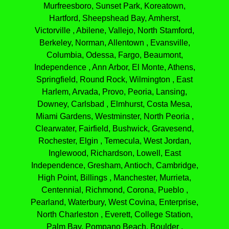
Murfreesboro, Sunset Park, Koreatown,
Hartford, Sheepshead Bay, Amherst,
Victorville , Abilene, Vallejo, North Stamford,
Berkeley, Norman, Allentown , Evansville,
Columbia, Odessa, Fargo, Beaumont,
Independence , Ann Arbor, El Monte, Athens,
Springfield, Round Rock, Wilmington , East
Harlem, Arvada, Provo, Peoria, Lansing,
Downey, Carlsbad , Elmhurst, Costa Mesa,
Miami Gardens, Westminster, North Peoria ,
Clearwater, Fairfield, Bushwick, Gravesend,
Rochester, Elgin , Temecula, West Jordan,
Inglewood, Richardson, Lowell, East
Independence, Gresham, Antioch, Cambridge,
High Point, Billings , Manchester, Murrieta,
Centennial, Richmond, Corona, Pueblo ,
Pearland, Waterbury, West Covina, Enterprise,
North Charleston , Everett, College Station,
Palm Bay, Pompano Beach, Boulder ,