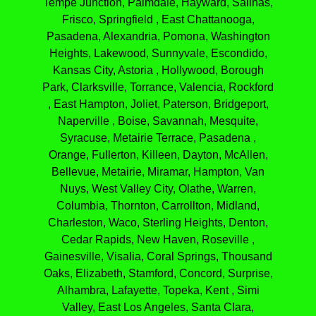
Tempe Junction, Palmdale, Hayward, Salinas,
Frisco, Springfield , East Chattanooga,
Pasadena, Alexandria, Pomona, Washington
Heights, Lakewood, Sunnyvale, Escondido,
Kansas City, Astoria , Hollywood, Borough
Park, Clarksville, Torrance, Valencia, Rockford
, East Hampton, Joliet, Paterson, Bridgeport,
Naperville , Boise, Savannah, Mesquite,
Syracuse, Metairie Terrace, Pasadena ,
Orange, Fullerton, Killeen, Dayton, McAllen,
Bellevue, Metairie, Miramar, Hampton, Van
Nuys, West Valley City, Olathe, Warren,
Columbia, Thornton, Carrollton, Midland,
Charleston, Waco, Sterling Heights, Denton,
Cedar Rapids, New Haven, Roseville ,
Gainesville, Visalia, Coral Springs, Thousand
Oaks, Elizabeth, Stamford, Concord, Surprise,
Alhambra, Lafayette, Topeka, Kent , Simi
Valley, East Los Angeles, Santa Clara,