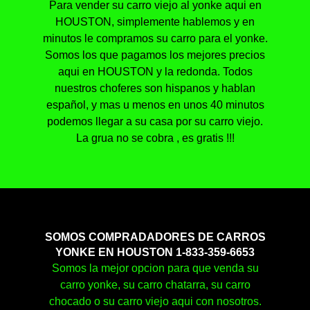
Para vender su carro viejo al yonke aqui en
HOUSTON, simplemente hablemos y en
minutos le compramos su carro para el yonke.
Somos los que pagamos los mejores precios
aqui en HOUSTON y la redonda. Todos
nuestros choferes son hispanos y hablan
español, y mas u menos en unos 40 minutos
podemos llegar a su casa por su carro viejo.
La grua no se cobra , es gratis !!!
SOMOS COMPRADADORES DE CARROS
YONKE EN HOUSTON 1-833-359-6653
Somos la mejor opcion para que venda su
carro yonke, su carro chatarra, su carro
chocado o su carro viejo aqui con nosotros.